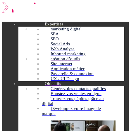
Expertises
marketing digital
SEA
SEO
Social Ads
Web Analyse
Inbound marketing
création d’outils
Site internet
Application métier
Passerelle & connexion
UX / UI Design
Objectifs
Générez des contacts qualifiés
Boostez vos ventes en ligne
Trouvez vos pépites grâce au
digital
Développez votre image de
marque