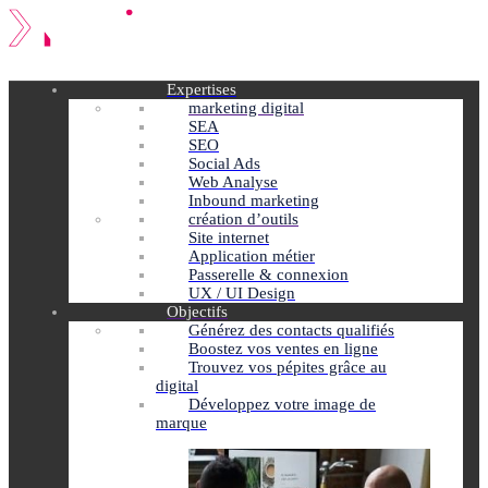
Expertises
marketing digital
SEA
SEO
Social Ads
Web Analyse
Inbound marketing
création d’outils
Site internet
Application métier
Passerelle & connexion
UX / UI Design
Objectifs
Générez des contacts qualifiés
Boostez vos ventes en ligne
Trouvez vos pépites grâce au
digital
Développez votre image de
marque