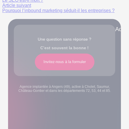
Le SEO est-il mort ?
Article suivant
Pourquoi l’inbound marketing séduit-il les entreprises ?
Accè
Une question sans réponse ?
C’est souvent la bonne !
Invitez-nous à la formuler
Agence implantée à Angers (49), active à Cholet, Saumur,
Château-Gontier et dans les départements 72, 53, 44 et 85.