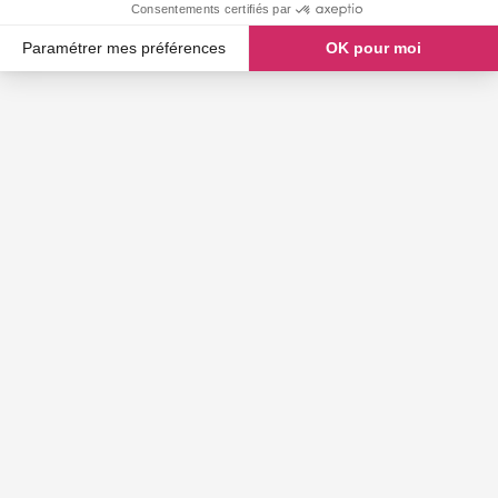
Consentements certifiés par
Paramétrer mes préférences
OK pour moi
Axeptio consent
Plateforme de Gestion du Consentement : Personnalisez vos O
Notre plateforme vous permet d'adapter et de gérer vos paramètr