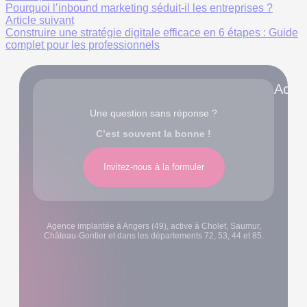
Pourquoi l’inbound marketing séduit-il les entreprises ?
Article suivant
Construire une stratégie digitale efficace en 6 étapes : Guide
complet pour les professionnels
Accè
Une question sans réponse ?
C’est souvent la bonne !
Invitez-nous à la formuler
Agence implantée à Angers (49), active à Cholet, Saumur,
Château-Gontier et dans les départements 72, 53, 44 et 85.