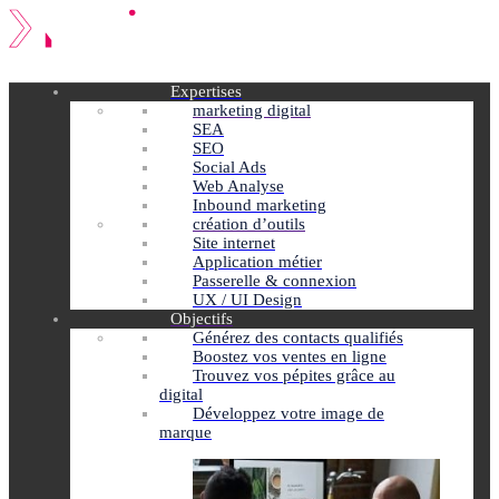
Expertises
marketing digital
SEA
SEO
Social Ads
Web Analyse
Inbound marketing
création d’outils
Site internet
Application métier
Passerelle & connexion
UX / UI Design
Objectifs
Générez des contacts qualifiés
Boostez vos ventes en ligne
Trouvez vos pépites grâce au
digital
Développez votre image de
marque