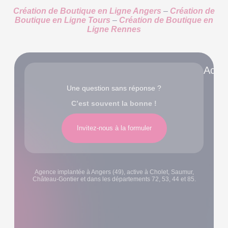
Création de Boutique en Ligne Angers
–
Création de
Boutique en Ligne Tours
–
Création de Boutique en
Ligne Rennes
Accè
Une question sans réponse ?
C’est souvent la bonne !
Invitez-nous à la formuler
Agence implantée à Angers (49), active à Cholet, Saumur,
Château-Gontier et dans les départements 72, 53, 44 et 85.