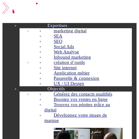
Expertises
marketing digital
SEA
SEO
Social Ads
Web Analyse
Inbound marketing
création d’outils
Site internet
Application métier
Passerelle & connexion
UX / UI Design
Objectifs
Générez des contacts qualifiés
Boostez vos ventes en ligne
Trouvez vos pépites grâce au
digital
Développez votre image de
marque