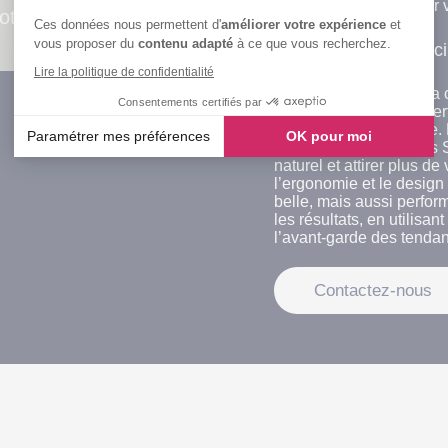
essentielle pour ajuster 
moteurs de recherche
Ces données nous permettent d'
améliorer votre expérience
et
vous proposer du
contenu adapté
à ce que vous recherchez.
Pourquoi choisir Kelci
Lire la politique de confidentialité
Choisir Kelcible pour la 
Consentements certifiés par
pour une équipe d’exper
grandir votre entreprise
Paramétrer mes préférences
OK pour moi
intégrons des solutions
naturel et attirer plus de
Axeptio consent
l’ergonomie et le design
Plateforme de Gestion du Consentement : Personnalisez vos
belle, mais aussi perfor
les résultats, en utilisan
Notre plateforme vous permet d'adapter et de gérer vos paramè
l’avant-garde des tenda
Contactez-nous