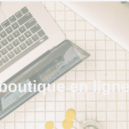
rs
boutique en lign