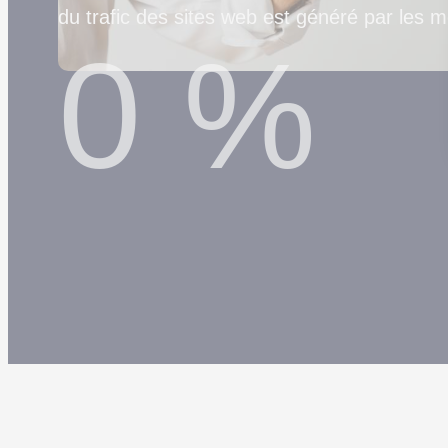
du trafic des sites web est généré par les 
0
%