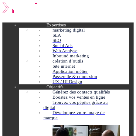
Expertises
marketing digital
SEA
SEO
Social Ads
Web Analyse
Inbound marketing
création d’outils
Site internet
Application métier
Passerelle & connexion
UX / UI Design
Objectifs
Générez des contacts qualifiés
Boostez vos ventes en ligne
Trouvez vos pépites grâce au
digital
Développez votre image de
marque