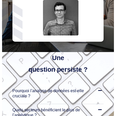
Une
question
persiste ?
Pourquoi l'analyse de données est-elle
cruciale ?
Quels secteurs bénéficient le plus de
l'analytique ?