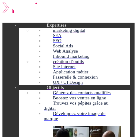
Expertises
marketing digital
SEA
SEO
Social Ads
Web Analyse
Inbound marketing
création d’outils
Site internet
Application métier
Passerelle & connexion
UX / UI Design
Objectifs
Générez des contacts qualifiés
Boostez vos ventes en ligne
Trouvez vos pépites grâce au
digital
Développez votre image de
marque