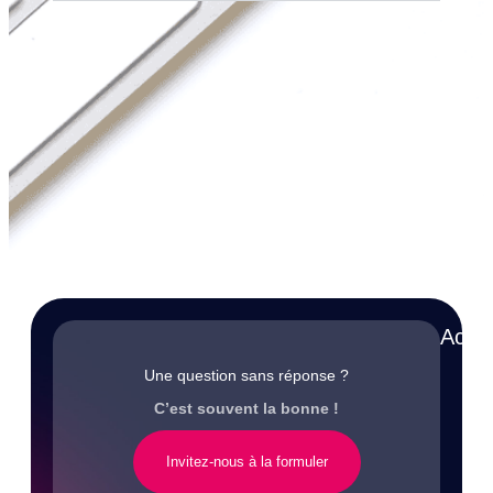
Accè
Une question sans réponse ?
C’est souvent la bonne !
Invitez-nous à la formuler