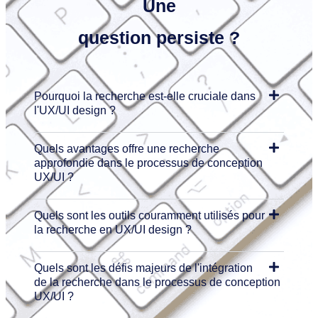
Une
question
persiste ?
Pourquoi la recherche est-elle cruciale dans
l'UX/UI design ?
Quels avantages offre une recherche
approfondie dans le processus de conception
UX/UI ?
Quels sont les outils couramment utilisés pour
la recherche en UX/UI design ?
Quels sont les défis majeurs de l'intégration
de la recherche dans le processus de conception
UX/UI ?