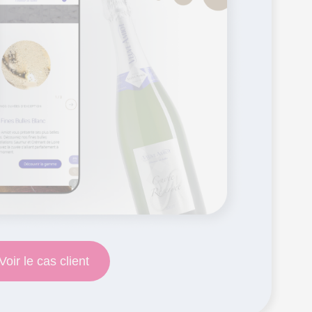
 Options
tres de confidentialité, en garantissant la conformité avec les
Voir le cas client