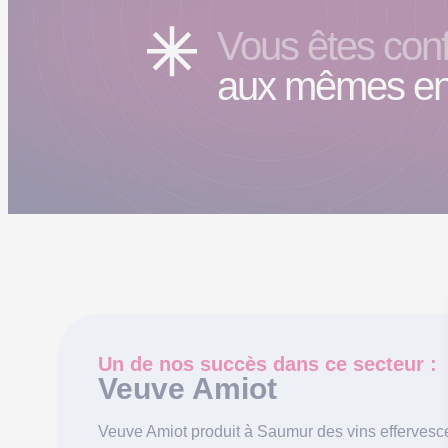
Vous êtes conf
aux mêmes en
Un de nos succès dans ce secteur :
Veuve Amiot
Veuve Amiot produit à Saumur des vins effervesce