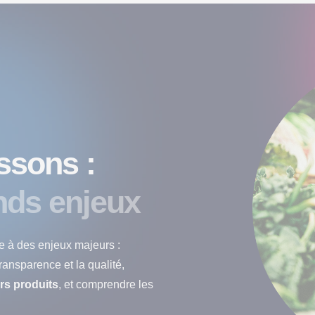
ssons :
nds enjeux
ce à des enjeux majeurs :
ansparence et la qualité,
urs produits
, et comprendre les