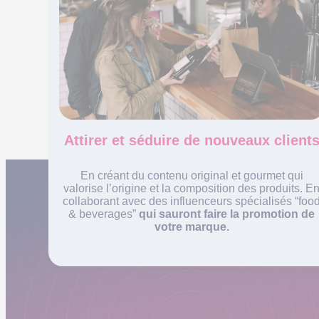
Attirer et séduire de nouveaux client
En créant du contenu original et gourmet qui
valorise l’origine et la composition des produits. E
collaborant avec des influenceurs spécialisés “foo
& beverages”
qui sauront faire la promotion de
votre marque.