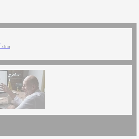
r
exion