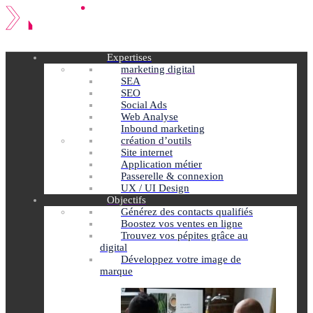
Expertises
marketing digital
SEA
SEO
Social Ads
Web Analyse
Inbound marketing
création d’outils
Site internet
Application métier
Passerelle & connexion
UX / UI Design
Objectifs
Générez des contacts qualifiés
Boostez vos ventes en ligne
Trouvez vos pépites grâce au
digital
Développez votre image de
marque