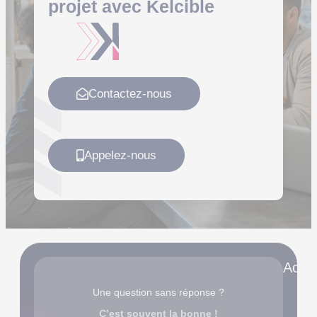
projet
avec
Kelcible
Contactez-nous
Appelez-nous
Accè
Une question sans réponse ?
C’est souvent la bonne !