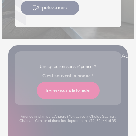
Appelez-nous
Accè
Une question sans réponse ?
C’est souvent la bonne !
Invitez-nous à la formuler
Agence implantée à Angers (49), active à Cholet, Saumur,
Château-Gontier et dans les départements 72, 53, 44 et 85.