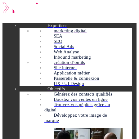
Expertises
marketing digital
SEA
SEO
Social Ads
Web Analyse
Inbound marketing
création d’outils
Site internet
Application métier
Passerelle & connexion
UX / UI Design
Objectifs
Générez des contacts qualifiés
Boostez vos ventes en ligne
Trouvez vos pépites grâce au
digital
Développez votre image de
marque