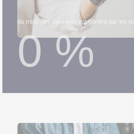
du trafic des sites web est généré par les 
0
%