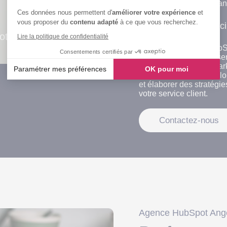
maximiser les performan
Ces données nous permettent d'
améliorer votre expérience
et
vous proposer du
contenu adapté
à ce que vous recherchez.
Pourquoi choisir Kelc
moteurs de recherche
Lire la politique de confidentialité
En tant qu’Agence HubSpo
Consentements certifiés par
pour intégrer et optimis
experte en stratégie mar
Paramétrer mes préférences
OK pour moi
votre ROI. Nous travail
et élaborer des stratégi
Axeptio consent
votre service client.
Plateforme de Gestion du Consentement : Personnalisez vos
Notre plateforme vous permet d'adapter et de gérer vos paramè
Contactez-nous
Agence HubSpot Ang