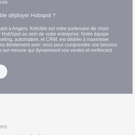
ces.
ible déployer Hubspot ?
t à Angers, Kelcible est votre partenaire de choix
er HubSpot au sein de votre entreprise. Notre équipe
keting, automation, et CRM, est dédiée à maximiser
lons étroitement avec vous pour comprendre vos besoins
es sur mesure qui dynamisent vos ventes et renforcent
 Options
tres de confidentialité, en garantissant la conformité avec les
ers