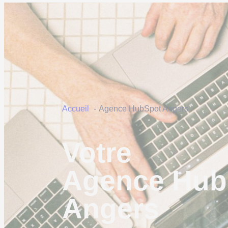
Accueil
Agence HubSpot Angers
Votre
Agence Hub
Angers