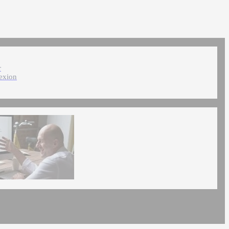
r
exion