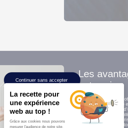
Les avanta
Continuer sans accepter
entreprise
La recette pour
Adopter HubSpot via not
une expérience
approche commerciale et
centralisée des leads, d
web au top !
marketing, et d’une stra
préféré pour les entrep
Grâce aux cookies nous pouvons
intégré, ses outils d’au
mesurer l'audience de notre site.