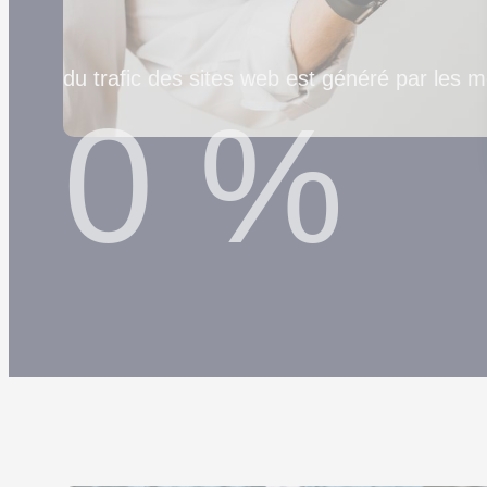
du trafic des sites web est généré par les 
0
%