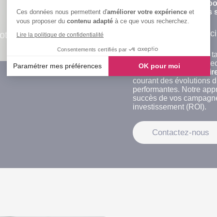
En optant pour
Faceboo
plateformes de
médias 
Ces données nous permettent d'
améliorer votre expérience
et
vous proposer du
contenu adapté
à ce que vous recherchez.
Pourquoi choisir Kel
moteurs de recherche
Lire la politique de confidentialité
Consentements certifiés par
Opter pour Kelcible en ta
choix d’une expertise re
Paramétrer mes préférences
OK pour moi
campagnes publicitair
courant des évolutions 
Axeptio consent
performantes. Notre appr
Plateforme de Gestion du Consentement : Personnalisez vos
succès de vos campagnes 
investissement (ROI).
Notre plateforme vous permet d'adapter et de gérer vos paramè
Contactez-nous