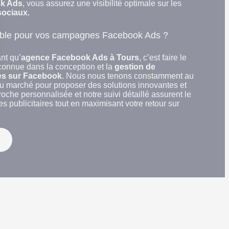
k Ads
, vous assurez une visibilité optimale sur les
sociaux.
cible pour vos campagnes Facebook Ads ?
nt qu’
agence Facebook Ads à Tours
, c’est faire le
connue dans la conception et la
gestion de
es sur Facebook
. Nous nous tenons constamment au
du marché pour proposer des solutions innovantes et
oche personnalisée et notre suivi détaillé assurent le
 Options
publicitaires tout en maximisant votre retour sur
tres de confidentialité, en garantissant la conformité avec les