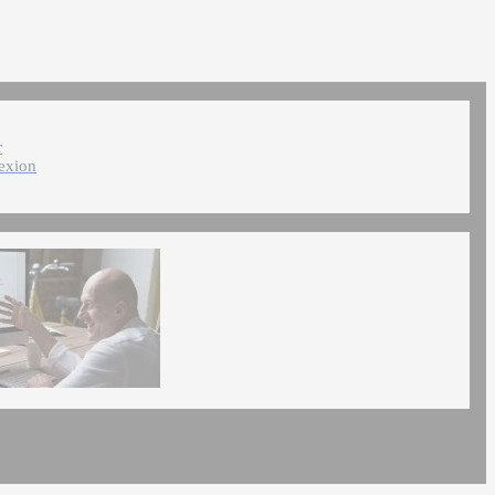
r
exion