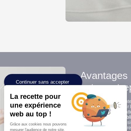
Avantages 
Continuer sans accepter
votre entre
La recette pour
Facebook Ads
présente
une expérience
cherchant à promouvoir l
avancé, vous pouvez att
web au top !
différents formats publi
campagne. Les impressio
Grâce aux cookies nous pouvons
reconnaissance de votre 
mesurer l'audience de notre site.