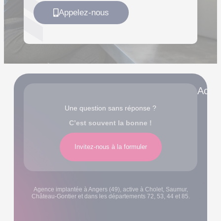
Appelez-nous
Accè
Une question sans réponse ?
C’est souvent la bonne !
Invitez-nous à la formuler
Agence implantée à Angers (49), active à Cholet, Saumur,
Château-Gontier et dans les départements 72, 53, 44 et 85.