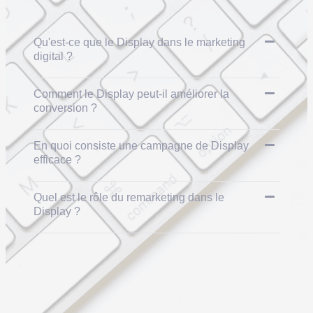
Qu'est-ce que le Display dans le marketing
digital ?
Comment le Display peut-il améliorer la
conversion ?
En quoi consiste une campagne de Display
efficace ?
Quel est le rôle du remarketing dans le
Display ?