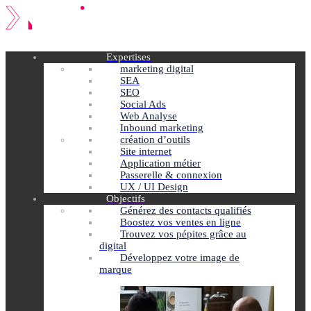
Expertises
marketing digital
SEA
SEO
Social Ads
Web Analyse
Inbound marketing
création d’outils
Site internet
Application métier
Passerelle & connexion
UX / UI Design
Objectifs
Générez des contacts qualifiés
Boostez vos ventes en ligne
Trouvez vos pépites grâce au
digital
Développez votre image de
marque