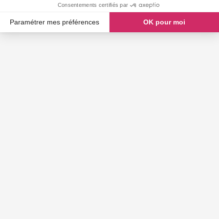
Consentements certifiés par
Paramétrer mes préférences
OK pour moi
Axeptio consent
Plateforme de Gestion du Consentement : Personnalisez vos O
Notre plateforme vous permet d'adapter et de gérer vos paramètr