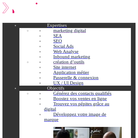
Expertises
marketing digital
SEA
SEO
Social Ads
Web Analyse
Inbound marketing
création d’outils
Site internet
Application métier
Passerelle & connexion
UX / UI Design
Objectifs
Générez des contacts qualifiés
Boostez vos ventes en ligne
Trouvez vos pépites grâce au
digital
Développez votre image de
marque