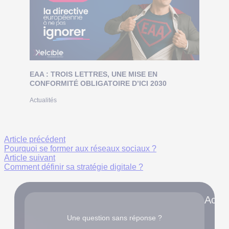
EAA : TROIS LETTRES, UNE MISE EN
CONFORMITÉ OBLIGATOIRE D’ICI 2030
Actualités
Article précédent
Pourquoi se former aux réseaux sociaux ?
Article suivant
Comment définir sa stratégie digitale ?
Accè
Une question sans réponse ?