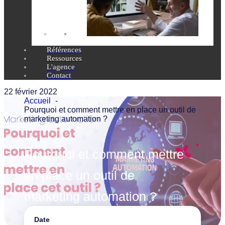
Références
Ressources
L'agence
Contact
22 février 2022
Accueil
Pourquoi et comment mettre en place un outil de
marketing automation ?
Pourquoi et comment mettre
en place un outil de
marketing automation ?
Date
Marketing digital