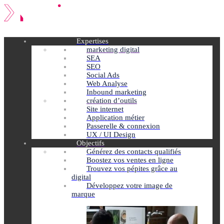
Expertises
marketing digital
SEA
SEO
Social Ads
Web Analyse
Inbound marketing
création d’outils
Site internet
Application métier
Passerelle & connexion
UX / UI Design
Objectifs
Générez des contacts qualifiés
Boostez vos ventes en ligne
Trouvez vos pépites grâce au
digital
Développez votre image de
marque